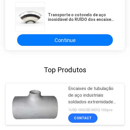
Transporte o cotovelo de aço
inoxidável do RUÍDO dos encaixes
de tubulação da água Ss316
Continue
Top Produtos
Encaixes de tubulação
de aço industriais
soldados extremidade
do GB
1USD-100USD MOQ:100pcs
CONTACT