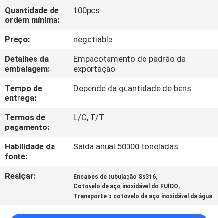
CONTROLE
Quantidade de
100pcs
ordem mínima:
DA
QUALIDADE
Preço:
negotiable
Detalhes da
Empacotamento do padrão da
CONTACTE-
embalagem:
exportação
NOS
Tempo de
Depende da quantidade de bens
entrega:
NOTÍCIA
Termos de
L/C, T/T
pagamento:
Habilidade da
Saída anual 50000 toneladas
CASOS
fonte:
Realçar:
,
Encaixes de tubulação Ss316
MAPA
,
Cotovelo de aço inoxidável do RUÍDO
DO
Transporte o cotovelo de aço inoxidável da água
SITE