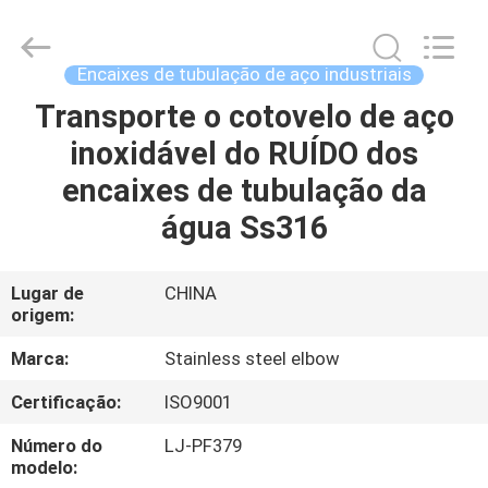
2026
Xi'an
Longjoy
Foreign
Trade
Encaixes de tubulação de aço industriais
Co.,Ltd.
All
Transporte o cotovelo de aço
CASA
Rights
Reserved.
inoxidável do RUÍDO dos
PRODUTOS
encaixes de tubulação da
água Ss316
SOBRE
NÓS
Lugar de
CHINA
origem:
EXCURSÃO
Marca:
Stainless steel elbow
DA
Certificação:
ISO9001
FÁBRICA
Número do
LJ-PF379
modelo: