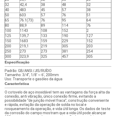
32
42,4
38
48
32
40
483
45
57
38
50
603
57
76
51
65
76.1(73)
76
95
64
80
88,9
89
114
76
100
1143
108
152
2
125
139,7
133
190
127
150
1683
159
229
152
200
219,1
219
305
203
250
273
273
381
254
300
323,9
325
457
305
Especificação
Padrão: GB/ANSI /JIS/RUÍDO
Tamanho: 3/4", 1/8' ~ 6', 200mm
Uso: Transporte o gasóleo da água
Característica
O cotovelo de aço inoxidável tem as vantagens da força alta da
conexão, anti vibração, único conexão firme, evitando a
possibilidade “de junção móvel fraca”, construção conveniente
e rápida, evitação da operação de solda no local e
rosqueamento da operação, e vida útil longa. Os dados de teste
da corrosão do campo mostram que a vida útil pode alcançar