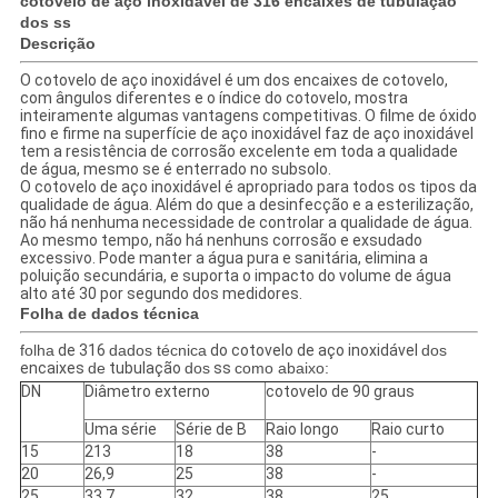
cotovelo de aço inoxidável de 316 encaixes de tubulação
dos ss
Descrição
O cotovelo de aço inoxidável é um dos encaixes de cotovelo,
com ângulos diferentes e o índice do cotovelo, mostra
inteiramente algumas vantagens competitivas. O filme de óxido
fino e firme na superfície de aço inoxidável faz de aço inoxidável
tem a resistência de corrosão excelente em toda a qualidade
de água, mesmo se é enterrado no subsolo.
O cotovelo de aço inoxidável é apropriado para todos os tipos da
qualidade de água. Além do que a desinfecção e a esterilização,
não há nenhuma necessidade de controlar a qualidade de água.
Ao mesmo tempo, não há nenhuns corrosão e exsudado
excessivo. Pode manter a água pura e sanitária, elimina a
poluição secundária, e suporta o impacto do volume de água
alto até 30 por segundo dos medidores.
Folha de dados técnica
folha
de 316
dados técnica
do cotovelo de aço inoxidável
dos
encaixes
de
tubulação
dos
ss
como abaixo:
DN
Diâmetro externo
cotovelo de 90 graus
Uma série
Série de B
Raio longo
Raio curto
15
213
18
38
-
20
26,9
25
38
-
25
33,7
32
38
25