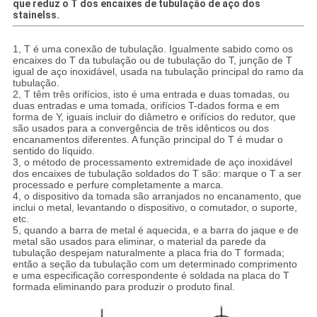
que reduz o T dos encaixes de tubulação de aço dos
stainelss.
1, T é uma conexão de tubulação. Igualmente sabido como os
encaixes do T da tubulação ou de tubulação do T, junção de T
igual de aço inoxidável, usada na tubulação principal do ramo da
tubulação.
2, T têm três orifícios, isto é uma entrada e duas tomadas, ou
duas entradas e uma tomada, orifícios T-dados forma e em
forma de Y, iguais incluir do diâmetro e orifícios do redutor, que
são usados para a convergência de três idênticos ou dos
encanamentos diferentes. A função principal do T é mudar o
sentido do líquido.
3, o método de processamento extremidade de aço inoxidável
dos encaixes de tubulação soldados do T são: marque o T a ser
processado e perfure completamente a marca.
4, o dispositivo da tomada são arranjados no encanamento, que
inclui o metal, levantando o dispositivo, o comutador, o suporte,
etc.
5, quando a barra de metal é aquecida, e a barra do jaque e de
metal são usados para eliminar, o material da parede da
tubulação despejam naturalmente a placa fria do T formada;
então a seção da tubulação com um determinado comprimento
e uma especificação correspondente é soldada na placa do T
formada eliminando para produzir o produto final.