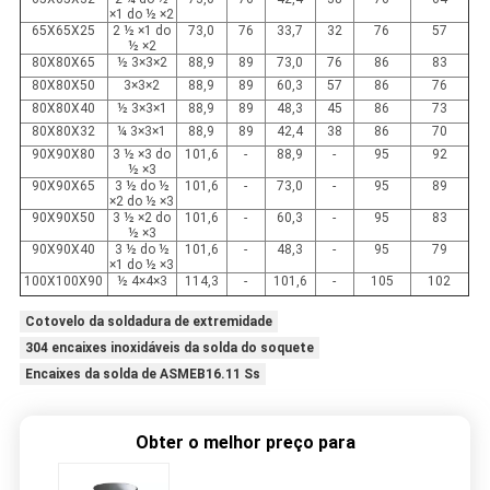
×1 do ½ ×2
65X65X25
2 ½ ×1 do
73,0
76
33,7
32
76
57
½ ×2
80X80X65
½ 3×3×2
88,9
89
73,0
76
86
83
80X80X50
3×3×2
88,9
89
60,3
57
86
76
80X80X40
½ 3×3×1
88,9
89
48,3
45
86
73
80X80X32
¼ 3×3×1
88,9
89
42,4
38
86
70
90X90X80
3 ½ ×3 do
101,6
-
88,9
-
95
92
½ ×3
90X90X65
3 ½ do ½
101,6
-
73,0
-
95
89
×2 do ½ ×3
90X90X50
3 ½ ×2 do
101,6
-
60,3
-
95
83
½ ×3
90X90X40
3 ½ do ½
101,6
-
48,3
-
95
79
×1 do ½ ×3
100X100X90
½ 4×4×3
114,3
-
101,6
-
105
102
Cotovelo da soldadura de extremidade
304 encaixes inoxidáveis da solda do soquete
Encaixes da solda de ASMEB16.11 Ss
Obter o melhor preço para