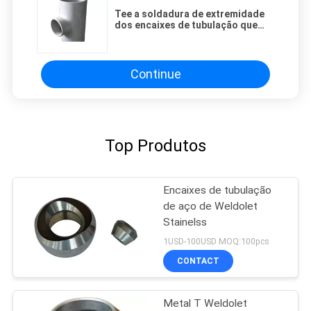
Tee a soldadura de extremidade
dos encaixes de tubulação que
reduz o T dos encaixes de
tubulação de aço dos stainelss
Continue
Top Produtos
Encaixes de tubulação
de aço de Weldolet
Stainelss
1USD-100USD MOQ:100pcs
CONTACT
Metal T Weldolet