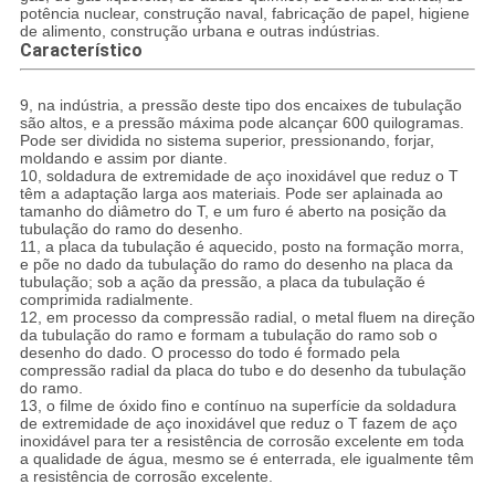
potência nuclear, construção naval, fabricação de papel, higiene
de alimento, construção urbana e outras indústrias.
Característico
9, na indústria, a pressão deste tipo dos encaixes de tubulação
são altos, e a pressão máxima pode alcançar 600 quilogramas.
Pode ser dividida no sistema superior, pressionando, forjar,
moldando e assim por diante.
10, soldadura de extremidade de aço inoxidável que reduz o T
têm a adaptação larga aos materiais. Pode ser aplainada ao
tamanho do diâmetro do T, e um furo é aberto na posição da
tubulação do ramo do desenho.
11, a placa da tubulação é aquecido, posto na formação morra,
e põe no dado da tubulação do ramo do desenho na placa da
tubulação; sob a ação da pressão, a placa da tubulação é
comprimida radialmente.
12, em processo da compressão radial, o metal fluem na direção
da tubulação do ramo e formam a tubulação do ramo sob o
desenho do dado. O processo do todo é formado pela
compressão radial da placa do tubo e do desenho da tubulação
do ramo.
13, o filme de óxido fino e contínuo na superfície da soldadura
de extremidade de aço inoxidável que reduz o T fazem de aço
inoxidável para ter a resistência de corrosão excelente em toda
a qualidade de água, mesmo se é enterrada, ele igualmente têm
a resistência de corrosão excelente.