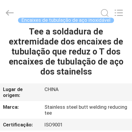
2026
Xi'an
Longjoy
Foreign
Trade
Encaixes de tubulação de aço inoxidável
Co.,Ltd.
All
Tee a soldadura de
CASA
Rights
Reserved.
extremidade dos encaixes de
PRODUTOS
tubulação que reduz o T dos
encaixes de tubulação de aço
SOBRE
dos stainelss
NÓS
Lugar de
CHINA
origem:
EXCURSÃO
DA
Marca:
Stainless steel butt welding reducing
tee
FÁBRICA
Certificação:
ISO9001