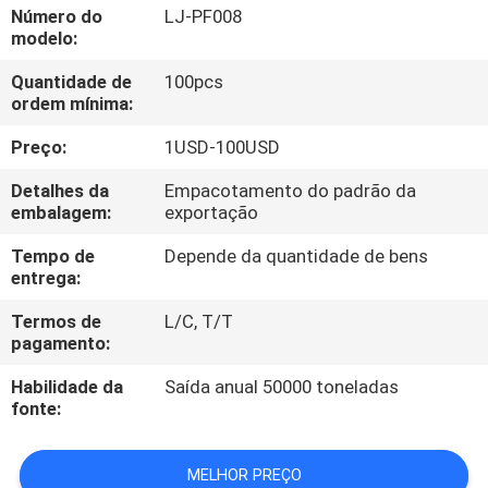
CONTROLE
Número do
LJ-PF008
modelo:
DA
Quantidade de
100pcs
QUALIDADE
ordem mínima:
Preço:
1USD-100USD
CONTACTE-
NOS
Detalhes da
Empacotamento do padrão da
embalagem:
exportação
Tempo de
Depende da quantidade de bens
NOTÍCIA
entrega:
Termos de
L/C, T/T
CASOS
pagamento:
Habilidade da
Saída anual 50000 toneladas
MAPA
fonte:
DO
SITE
MELHOR PREÇO