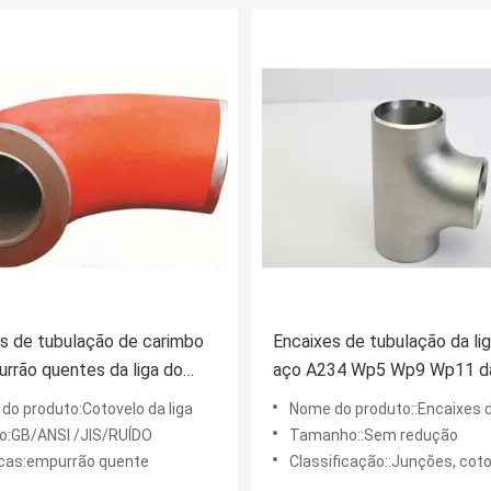
s de tubulação de carimbo
Encaixes de tubulação da li
rrão quentes da liga do
aço A234 Wp5 Wp9 Wp11 d
lo do ANSI
conexão
do produto:Cotovelo da liga
Nome do produto::Encaixes de tubula
o:GB/ANSI /JIS/RUÍDO
Tamanho::Sem redução
cas:empurrão quente
Classificação::Junções, cotovelo