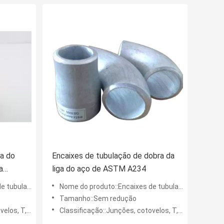
ga do
Encaixes de tubulação de dobra da
a
liga do aço de ASTM A234
ção da liga
Nome do produto::Encaixes de tubulação da liga
Tamanho::Sem redução
s, T, etc.
Classificação::Junções, cotovelos, T, etc.