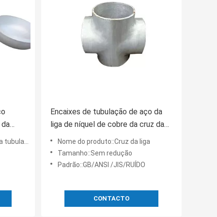
ço
Encaixes de tubulação de aço da
 da
liga de níquel de cobre da cruz da
emidade
tira do petróleo
ão da liga
Nome do produto::Cruz da liga
Tamanho::Sem redução
Padrão::GB/ANSI /JIS/RUÍDO
CONTACTO