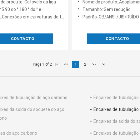
do produto::Cotovelo da liga
Nome do produto::Acoplamento
45 90 do ° 180 ° do ° e
Tamanho::Sem redução
:Conexões em curvaturas de tubulação
Padrão::GB/ANSI /JIS/RUÍDO
CONTACTO
CONTACTO
Page 1 of 2
|<
<<
1
2
>>
>|
ixes de tubulação do aço carbono
Encaixes de tubulação 
ixes da solda do soquete do aço
Encaixes de tubulação 
ono
Encaixes da solda do 
ges do aço carbono
Encaixes de tubulação 