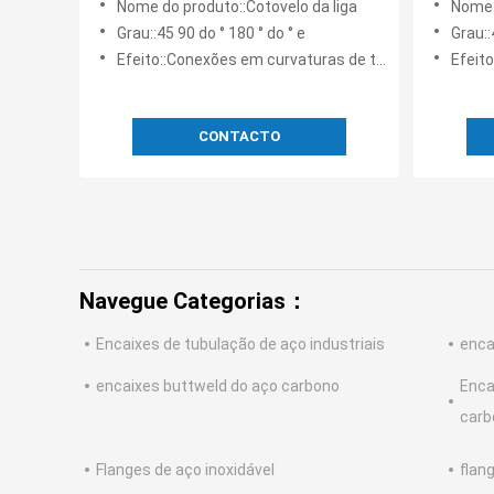
Nome do produto::Cotovelo da liga
Nome 
Grau::45 90 do ° 180 ° do ° e
Grau::
Efeito::Conexões em curvaturas de tubulação
Efeito:
CONTACTO
Navegue Categorias：
Encaixes de tubulação de aço industriais
enca
encaixes buttweld do aço carbono
Enca
carb
Flanges de aço inoxidável
flan