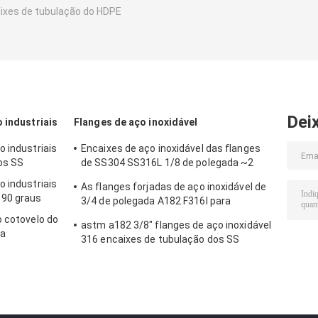
ixes de tubulação do HDPE
Dei
 industriais
Flanges de aço inoxidável
o industriais
Encaixes de aço inoxidável das flanges
os SS
de SS304 SS316L 1/8 de polegada ~2
polegadas
o industriais
As flanges forjadas de aço inoxidável de
 90 graus
3/4 de polegada A182 F316l para
conectam as tubulações
o cotovelo do
astm a182 3/8" flanges de aço inoxidável
ua
316 encaixes de tubulação dos SS