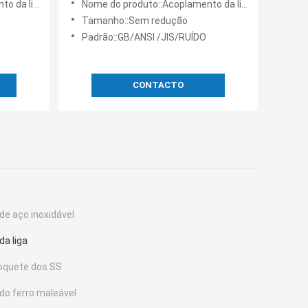
 da liga
Nome do produto::Acoplamento da liga
Tamanho::Sem redução
Padrão::GB/ANSI /JIS/RUÍDO
CONTACTO
de aço inoxidável
da liga
soquete dos SS
do ferro maleável