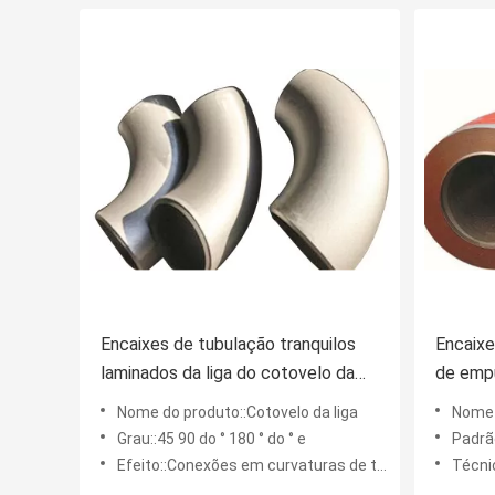
Encaixes de tubulação tranquilos
Encaixe
laminados da liga do cotovelo da
de empu
tira de aço
cotove
Nome do produto::Cotovelo da liga
Nome 
Grau::45 90 do ° 180 ° do ° e
Padrã
Efeito::Conexões em curvaturas de tubulação
Técni