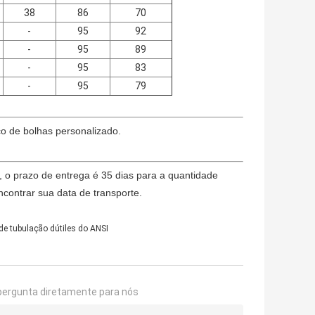
38
86
70
-
95
92
-
95
89
-
95
83
-
95
79
co de bolhas personalizado.
, o prazo de entrega é 35 dias para a quantidade
contrar sua data de transporte.
de tubulação dútiles do ANSI
pergunta diretamente para nós