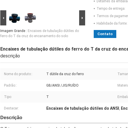
Detalhes da embal
Tempo de entrega:
Termos de pagamen
Habilidade da fonte:
Imagem Grande :
Encaixes de tubulação dútiles do
Contato
ferro do T da cruz do encanamento do solo
Encaixes de tubulação dútiles do ferro do T da cruz do en
descrição
Nome do produto::
T dútile da cruz do ferro
Taman
Padrão::
GB/ANSI /JIS/RUÍDO
Materia
Tipo:
T
Embal
Encaixes de tubulação dútiles do ANSI
Enc
Destacar:
,
Descrição