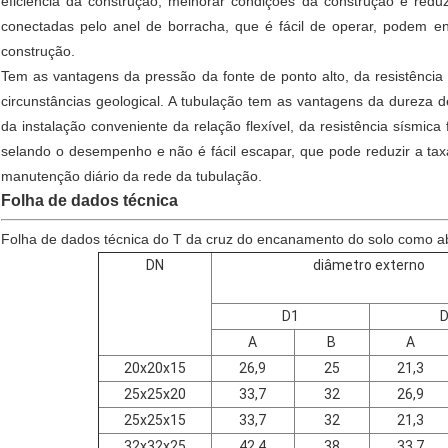
eficiência da construção, melhorar condições da construção e redu
conectadas pelo anel de borracha, que é fácil de operar, podem en
construção.
Tem as vantagens da pressão da fonte de ponto alto, da resistênc
circunstâncias geological. A tubulação tem as vantagens da dureza de
da instalação conveniente da relação flexível, da resistência sísmic
selando o desempenho e não é fácil escapar, que pode reduzir a ta
manutenção diário da rede da tubulação.
Folha de dados técnica
Folha de dados técnica do T da cruz do encanamento do solo como a
DN
diâmetro externo
D1
D
A
B
A
20x20x15
26,9
25
21,3
25x25x20
33,7
32
26,9
25x25x15
33,7
32
21,3
32x32x25
42,4
38
33,7