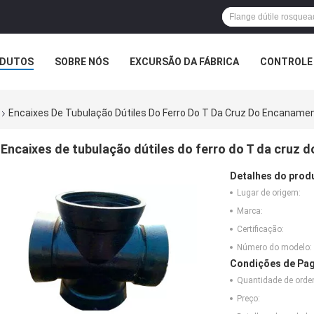
DUTOS
SOBRE NÓS
EXCURSÃO DA FÁBRICA
CONTROLE 
Encaixes De Tubulação Dútiles Do Ferro Do T Da Cruz Do Encanamen
Encaixes de tubulação dútiles do ferro do T da cruz
Detalhes do prod
Lugar de origem:
Marca:
Certificação:
Número do modelo:
Condições de Pag
Quantidade de ord
Preço: