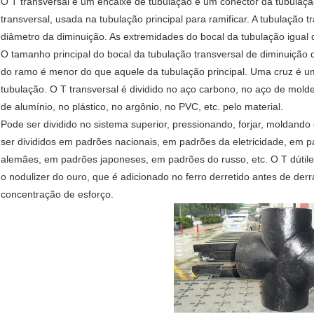
O T transversal é um encaixe de tubulação e um conector da tubulaç
transversal, usada na tubulação principal para ramificar. A tubulação t
diâmetro da diminuição. As extremidades do bocal da tubulação igua
O tamanho principal do bocal da tubulação transversal de diminuição
do ramo é menor do que aquele da tubulação principal. Uma cruz é 
tubulação. O T transversal é dividido no aço carbono, no aço de molde,
de alumínio, no plástico, no argônio, no PVC, etc. pelo material.
Pode ser dividido no sistema superior, pressionando, forjar, moldand
ser divididos em padrões nacionais, em padrões da eletricidade, em
alemães, em padrões japoneses, em padrões do russo, etc. O T dútile
o nodulizer do ouro, que é adicionado no ferro derretido antes de derr
concentração de esforço.