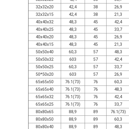
32x32x20
42,4
38
26,9
32x32x15
42,4
38
21,3
40x40x32
48,3
45
42,4
40x40x25
48,3
45
33,7
40x40x20
48,3
45
26,9
40x40x15
48,3
45
21,3
50x50x40
60,3
57
48,3
50x50x32
603
57
42,4
50x50x25
60,3
57
33,7
50*50x20
603
57
26,9
65x65x50
76.1(73)
76
60,3
65x65x40
76.1(73)
76
48,3
65x65x32
76.1(73)
76
42,4
65x65x25
76.1(73)
76
33,7
80x80x65
88,9
89
76.1(73)
80x80x50
88,9
89
60,3
80x80x40
88,9
89
48,3