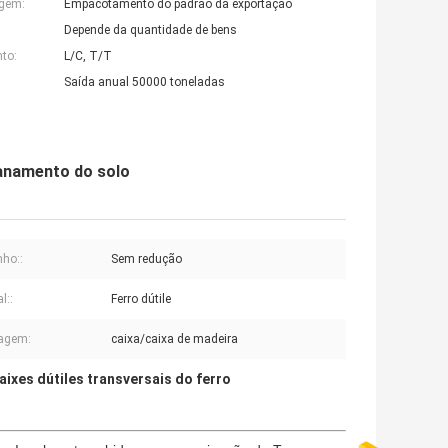
agem:
Empacotamento do padrão da exportação
Depende da quantidade de bens
to:
L/C, T/T
Saída anual 50000 toneladas
canamento do solo
ho::
Sem redução
l::
Ferro dútile
agem:
caixa/caixa de madeira
aixes dútiles transversais do ferro