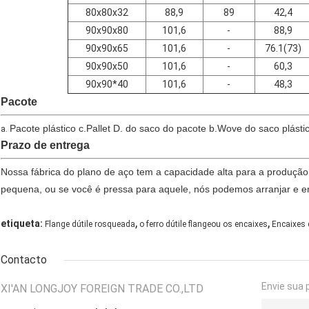
80x80x32
88,9
89
42,4
90x90x80
101,6
-
88,9
90x90x65
101,6
-
76.1(73)
90x90x50
101,6
-
60,3
90x90*40
101,6
-
48,3
Pacote
Pacote plástico c.Pallet D. do saco do pacote b.Wove do saco plásti
a.
Prazo de entrega
Nossa fábrica do plano de aço tem a capacidade alta para a produção
pequena, ou se você é pressa para aquele, nós podemos arranjar e en
,
,
etiqueta:
Flange dútile rosqueada
o ferro dútile flangeou os encaixes
Encaixes 
Contacto
Envie sua 
XI'AN LONGJOY FOREIGN TRADE CO.,LTD