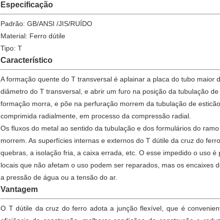
Especificação
Padrão: GB/ANSI /JIS/RUÍDO
Material: Ferro dútile
Tipo: T
Característico
A formação quente do T transversal é aplainar a placa do tubo maior
diâmetro do T transversal, e abrir um furo na posição da tubulação de
formação morra, e põe na perfuração morrem da tubulação de esticão 
comprimida radialmente, em processo da compressão radial.
Os fluxos do metal ao sentido da tubulação e dos formulários do ram
morrem. As superfícies internas e externos do T dútile da cruz do ferr
quebras, a isolação fria, a caixa errada, etc. O esse impedido o uso 
locais que não afetam o uso podem ser reparados, mas os encaixes 
a pressão de água ou a tensão do ar.
Vantagem
O T dútile da cruz do ferro adota a junção flexível, que é conveni