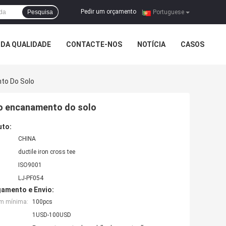
Pedir um orçamento
Pesquisa
|
Portuguese
DA QUALIDADE
CONTACTE-NOS
NOTÍCIA
CASOS
to Do Solo
 do encanamento do solo
uto:
CHINA
ductile iron cross tee
ISO9001
LJ-PF054
amento e Envio:
em mínima:
100pcs
1USD-100USD