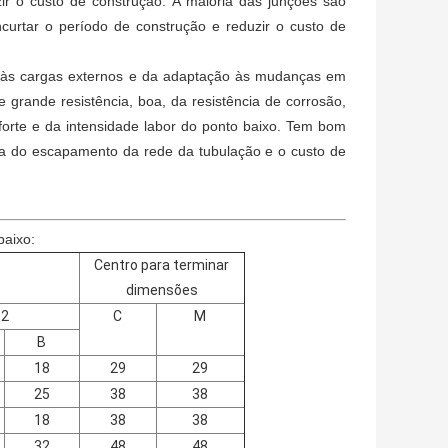
zir o custo de construção. A maioria das junções são
curtar o período de construção e reduzir o custo de
ia às cargas externos e da adaptação às mudanças em
 grande resistência, boa, da resistência de corrosão,
a forte e da intensidade labor do ponto baixo. Tem bom
xa do escapamento da rede da tubulação e o custo de
baixo:
Centro para terminar
dimensões
2
C
M
B
18
29
29
25
38
38
18
38
38
32
48
48