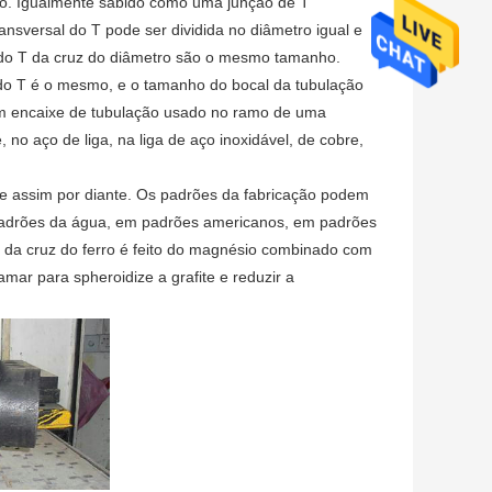
ão. Igualmente sabido como uma junção de T
ransversal do T pode ser dividida no diâmetro igual e
l do T da cruz do diâmetro são o mesmo tamanho.
 do T é o mesmo, e o tamanho do bocal da tubulação
um encaixe de tubulação usado no ramo de uma
 no aço de liga, na liga de aço inoxidável, de cobre,
o e assim por diante. Os padrões da fabricação podem
 padrões da água, em padrões americanos, em padrões
 da cruz do ferro é feito do magnésio combinado com
amar para spheroidize a grafite e reduzir a