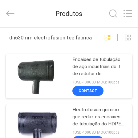
2026
Xi'an
Longjoy
Produtos
Foreign
Trade
Co.,Ltd.
All
CASA
Rights
Reserved.
dn630mm electrofusion tee fabricação online
PRODUTOS
Encaixes de tubulação
de aço industriais do T
SOBRE
de redutor de
NÓS
Electrofusion do HDPE
1USD-100USD MOQ:100pcs
CONTACT
EXCURSÃO
Electrofusion químico
DA
que reduz os encaixes
FÁBRICA
de tubulação do HDPE
do T
1USD-100USD MOQ:100pcs