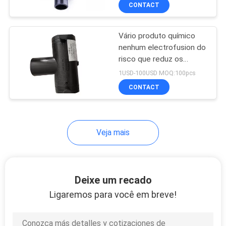
CONTROLE
CONTACT
DA
Vário produto químico
QUALIDADE
nenhum electrofusion do
risco que reduz os
CONTACTE-
encaixes de tubulação
1USD-100USD MOQ:100pcs
do HDPE do T
NOS
CONTACT
NOTÍCIA
Veja mais
CASOS
Deixe um recado
MAPA
Ligaremos para você em breve!
DO
SITE