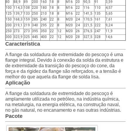
80
88,9
89
200
160
18
8
M16
20
90,5
91
3,59
100
114,3
108
220
180
18
8
M16
22
116
110
4,57
125
139,7
133
250
210
18
8
M16
22
141,5
135
5,65
150
168,3
159
285
240
22
8
M20
24
170,5
161
7,61
200
219,1
219
340
295
22
8
M20
24
221,5
222
9,24
250
273
273
395
350
22
12
M20
26
276,5
247
11,9
300
323,9
325
445
400
22
12
M20
28
327,5
328
14,6
Característica
A flange da soldadura de extremidade do pescoço é uma
flange integral. Devido à conexão da solda da estrutura e
de extremidade da transição do pescoço do cone, da
força e da rigidez da flange são reforçados, e a tensão é
melhor do que aquela da flange de solda lisa.
Aplicação
A flange da soldadura de extremidade do pescoço é
amplamente utilizada no petróleo, na indústria química,
na metalurgia, na energia elétrica, na construção naval,
no gás natural, no encanamento e nas outras indústrias.
Pacote