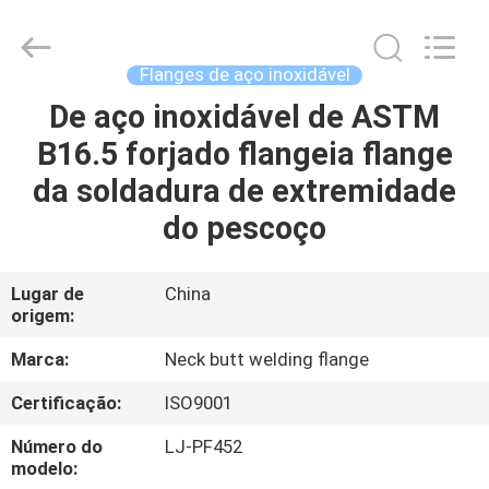
2026
Xi'an
Longjoy
Foreign
Trade
Flanges de aço inoxidável
Co.,Ltd.
All
De aço inoxidável de ASTM
CASA
Rights
Reserved.
B16.5 forjado flangeia flange
PRODUTOS
da soldadura de extremidade
do pescoço
SOBRE
NÓS
Lugar de
China
origem:
EXCURSÃO
Marca:
Neck butt welding flange
DA
Certificação:
ISO9001
FÁBRICA
Número do
LJ-PF452
modelo: