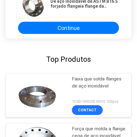
De aço inoxidável de ASTM B16.5
forjado flangeia flange da
soldadura de extremidade do
pescoço
Continue
Top Produtos
Faixa que solda flanges
de aço inoxidável
1USD-100USD MOQ:100pcs
CONTACT
Força que molda a flange
cega de aço inoxidável