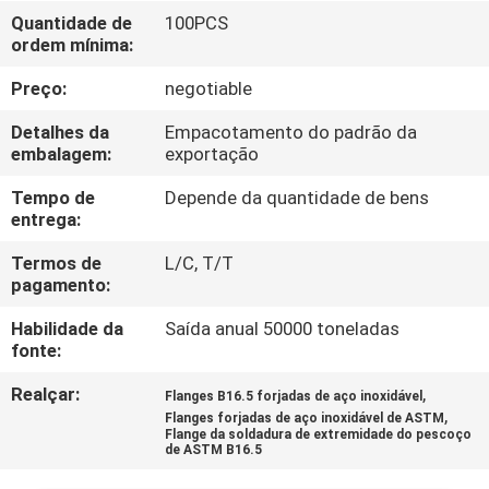
CONTROLE
Quantidade de
100PCS
ordem mínima:
DA
QUALIDADE
Preço:
negotiable
Detalhes da
Empacotamento do padrão da
CONTACTE-
embalagem:
exportação
NOS
Tempo de
Depende da quantidade de bens
entrega:
NOTÍCIA
Termos de
L/C, T/T
pagamento:
Habilidade da
Saída anual 50000 toneladas
CASOS
fonte:
Realçar:
,
Flanges B16.5 forjadas de aço inoxidável
MAPA
,
Flanges forjadas de aço inoxidável de ASTM
DO
Flange da soldadura de extremidade do pescoço
de ASTM B16.5
SITE