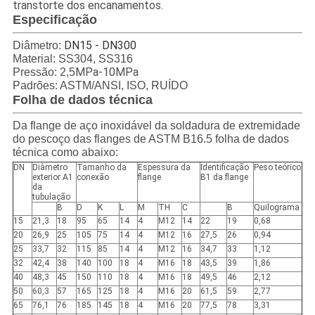
transtorte dos encanamentos.
Especificação
DN15 - DN300
Diâmetro:
Material: SS304, SS316
MPa-10MPa
Pressão: 2,5
Padrões: ASTM/ANSI, ISO, RUÍDO
Folha de dados técnica
Da flange de aço inoxidável da soldadura de extremidade
do pescoço das flanges de ASTM B16.5 folha de dados
técnica como abaixo:
DN
Diâmetro
Tamanho da
Espessura da
Identificação
Peso teórico
exterior A1
conexão
flange
B1 da flange
da
tubulação
B
D
K
L
M
TH
C
B
Quilograma
15
21,3
18
95
65
14
4
M12
14
22
19
0,68
20
26,9
25
105
75
14
4
M12
16
27,5
26
0,94
25
33,7
32
115
85
14
4
M12
16
34,7
33
1,12
32
42,4
38
140
100
18
4
M16
18
43,5
39
1,86
40
48,3
45
150
110
18
4
M16
18
49,5
46
2,12
50
60,3
57
165
125
18
4
M16
20
61,5
59
2,77
65
76,1
76
185
145
18
4
M16
20
77,5
78
3,31