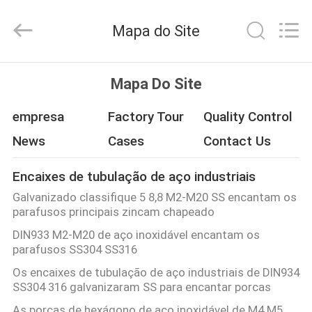
2026
Xi'an
Longjoy
Mapa do Site
Foreign
Trade
Co.,Ltd.
All
CASA
Rights
Reserved.
Mapa Do Site
PRODUTOS
empresa
Factory Tour
Quality Control
News
Cases
Contact Us
SOBRE
Encaixes de tubulação de aço industriais
NÓS
Galvanizado classifique 5 8,8 M2-M20 SS encantam os
parafusos principais zincam chapeado
EXCURSÃO
DIN933 M2-M20 de aço inoxidável encantam os
parafusos SS304 SS316
DA
Os encaixes de tubulação de aço industriais de DIN934
FÁBRICA
SS304 316 galvanizaram SS para encantar porcas
As porcas de hexágono de aço inoxidável de M4 M5