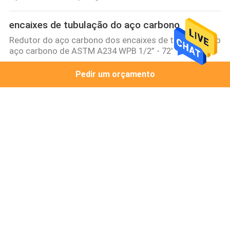
encaixes de tubulação do aço carbono
Redutor do aço carbono dos encaixes de tubulação do
aço carbono de ASTM A234 WPB 1/2” - 72'
Pedir um orçamento
encaixes buttweld do aço carbono
Os encaixes Buttweld do aço carbono do cotovelo do
RUÍDO para conectam as tubulações
Encaixes de tubulação da liga
Encaixes de tubulação de alta pressão de Sockolet da
solda de extremidade
Encaixes da solda do soquete do aço carbono
Aço carbono Weldolet Sockolet do SP 97 da conexão
MSS