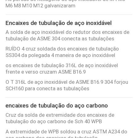
CONTROLE
M6 M8 M10 M12 galvanizaram
DA
Encaixes de tubulação de aço inoxidável
QUALIDADE
A solda de aço inoxidável do redutor dos encaixes de
tubulação de ASME 304 conecta as tubulações
CONTACTE-
RUÍDO 4 cruz soldada dos encaixes de tubulação
NOS
SS304 da polegada 4 maneira de aço inoxidável
os encaixes de tubulação 316L de aço inoxidável
frente e verso cruzam ASME B16.9
NOTÍCIA
O T 316L de aço inoxidável de ASME B16.9 304 forjou
SCH160 para conecta as tubulações
CASOS
encaixes de tubulação do aço carbono
MAPA
Cruz da solda de extremidade dos encaixes de
tubulação do aço carbono de Sch 40 WPB
DO
A extremidade de WPB soldou a cruz ASTM A234 do
SITE
aço carbono dos encaixes de tubulação